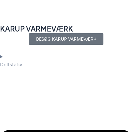
Gå
til
indholdet
KARUP VARMEVÆRK
BESØG KARUP VARMEVÆRK
Driftstatus: